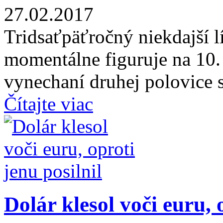
27.02.2017
Tridsaťpäťročný niekdajší l
momentálne figuruje na 10.
vynechaní druhej polovice 
Čítajte viac
Dolár klesol voči euru, 