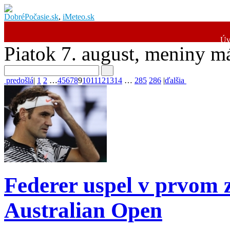
DobréPočasie.sk
,
iMeteo.sk
Úv
Piatok 7. august
, meniny 
predošlá
|
1
2
…
4
5
6
7
8
9
10
11
12
13
14
…
285
286
|
ďalšia
Federer uspel v prvom 
Australian Open