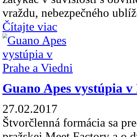
vraždu, nebezpečného ublíže
Čítajte viac
Guano Apes vystúpia v 
27.02.2017
Štvorčlenná formácia sa pre
pražskej Meet Factory a o d