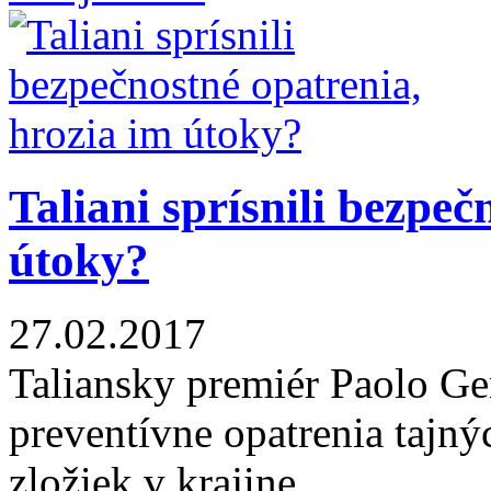
Taliani sprísnili bezpeč
útoky?
27.02.2017
Taliansky premiér Paolo G
preventívne opatrenia tajný
zložiek v krajine.