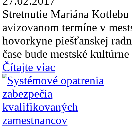
27.02.2017
Stretnutie Mariána Kotlebu
avizovanom termíne v mest
hovorkyne piešťanskej radn
čase bude mestské kultúrne 
Čítajte viac