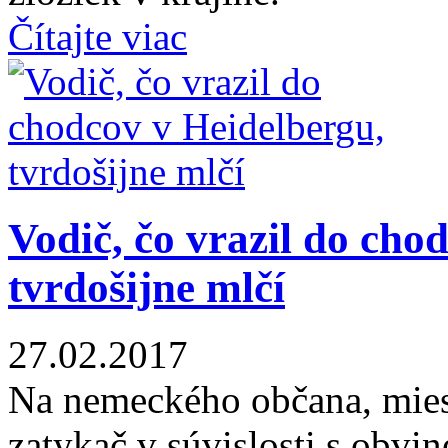
Čítajte viac
Vodič, čo vrazil do cho
tvrdošijne mlčí
27.02.2017
Na nemeckého občana, miest
zatykač v súvislosti s obvi