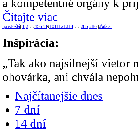
a kompetentné orgány k prija
Čítajte viac
predošlá
|
1
2
…
4
5
6
7
8
9
10
11
12
13
14
…
285
286
|
ďalšia
Inšpirácia:
„Tak ako najsilnejší vietor
ohovárka, ani chvála nepo
Najčítanejšie dnes
7 dní
14 dní