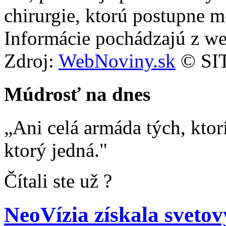
chirurgie, ktorú postupne m
Informácie pochádzajú z w
Zdroj:
WebNoviny.sk
© SIT
Múdrosť na dnes
„Ani celá armáda tých, ktor
ktorý jedná."
Čítali ste už ?
NeoVízia získala svetov