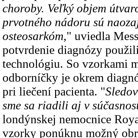
choroby. Veľký objem útvar
prvotného nádoru sú naozaj
osteosarkóm
," uviedla Mes
potvrdenie diagnózy použil
technológiu. So vzorkami 
odborníčky je okrem diagn
pri liečení pacienta. "
Sledov
sme sa riadili aj v súčasnos
londýnskej nemocnice Royal
vzorky ponúknu možný obra