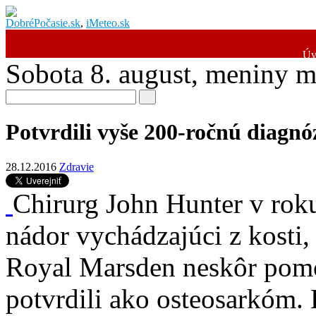
DobréPočasie.sk
,
iMeteo.sk
Úv
Sobota 8. august
, meniny 
Potvrdili vyše 200-ročnú diagn
28.12.2016
Zdravie
Chirurg John Hunter v rok
nádor vychádzajúci z kosti,
Royal Marsden neskôr pom
potvrdili ako osteosarkó