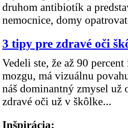
druhom antibiotík a predst
nemocnice, domy opatrovate
3 tipy pre zdravé oči š
Vedeli ste, že až 90 percent
mozgu, má vizuálnu povahu?
náš dominantný zmysel už o
zdravé oči už v škôlke...
Inšpirácia: