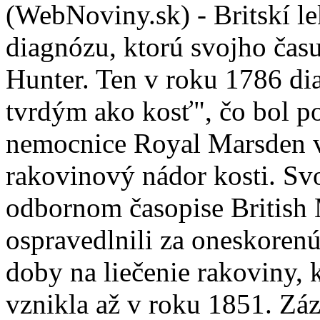
(WebNoviny.sk) - Britskí le
diagnózu, ktorú svojho času
Hunter. Ten v roku 1786 di
tvrdým ako kosť", čo bol p
nemocnice Royal Marsden 
rakovinový nádor kosti. Svoj
odbornom časopise British 
ospravedlnili za oneskorenú
doby na liečenie rakoviny, k
vznikla až v roku 1851. Zá