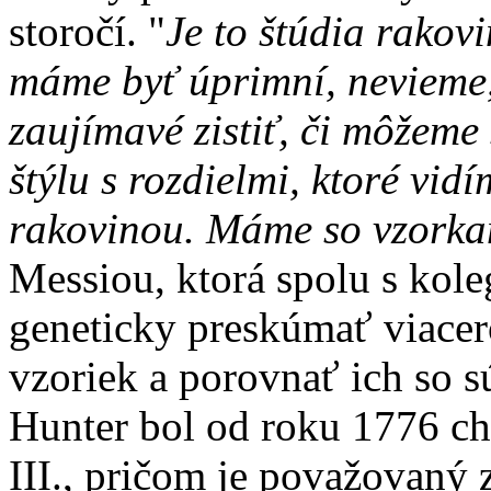
storočí. "
Je to štúdia rakov
máme byť úprimní, nevieme,
zaujímavé zistiť, či môžeme 
štýlu s rozdielmi, ktoré vi
rakovinou. Máme so vzorka
Messiou, ktorá spolu s kol
geneticky preskúmať viacer
vzoriek a porovnať ich so 
Hunter bol od roku 1776 ch
III., pričom je považovaný 