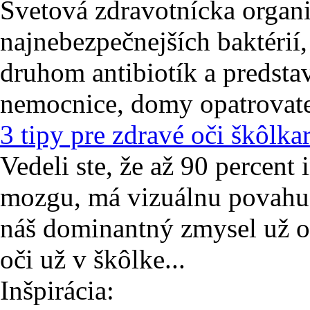
Svetová zdravotnícka organi
najnebezpečnejších baktérií
druhom antibiotík a predsta
nemocnice, domy opatrovateľ
3 tipy pre zdravé oči škôlka
Vedeli ste, že až 90 percent 
mozgu, má vizuálnu povahu?
náš dominantný zmysel už od
oči už v škôlke...
Inšpirácia: