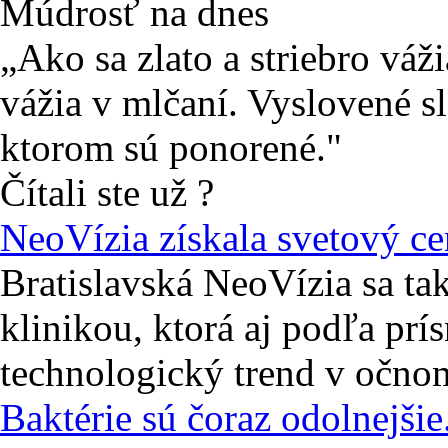
Múdrosť na dnes
„Ako sa zlato a striebro váži
vážia v mlčaní. Vyslovené sl
ktorom sú ponorené."
Čítali ste už ?
NeoVízia získala svetový ce
Bratislavská NeoVízia sa ta
klinikou, ktorá aj podľa prí
technologický trend v očnom
Baktérie sú čoraz odolnejš