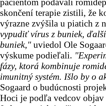
pacientom podávali romideps
skončení terapie zistili, že 
výrazne zvýšila u piatich z 
vypudiť vírus z buniek, ďalš
buniek,"
uviedol Ole Sogaard
výskume podieľali.
"Experim
fázy, ktorá kombinuje romid
imunitný systém. Išlo by o a
Sogaard o budúcnosti proje
Hoci je podľa vedcov objav 