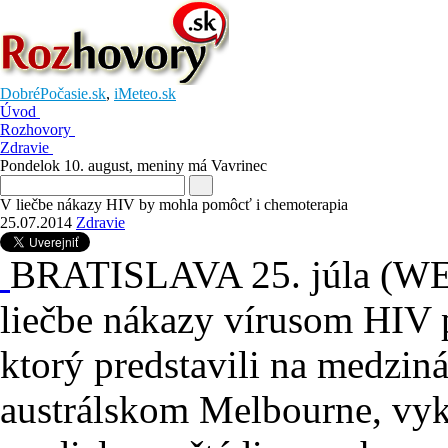
DobréPočasie.sk
,
iMeteo.sk
Úvod
Rozhovory
Zdravie
Pondelok 10. august
, meniny má
Vavrinec
V liečbe nákazy HIV by mohla pomôcť i chemoterapia
25.07.2014
Zdravie
BRATISLAVA 25. júla (WEB
liečbe nákazy vírusom HIV
ktorý predstavili na medzin
austrálskom Melbourne, vyko