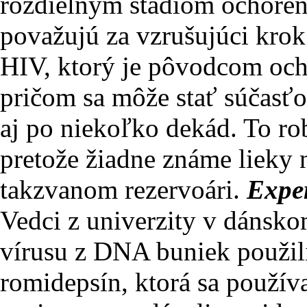
rozdielnym štádiom ochoren
považujú za vzrušujúci krok
HIV, ktorý je pôvodcom och
pričom sa môže stať súčasťou
aj po niekoľko dekád. To ro
pretože žiadne známe lieky 
takzvanom rezervoári.
Exper
Vedci z univerzity v dánsko
vírusu z DNA buniek použili
romidepsín, ktorá sa použív