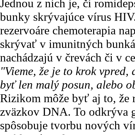
Jednou z nich je, či romide
bunky skrývajúce vírus HIV.
rezervoáre chemoterapia na
skrývať v imunitných bunkác
nachádzajú v črevách či v ce
"Vieme, že je to krok vpred,
byť len malý posun, alebo o
Rizikom môže byť aj to, že
zväzkov DNA. To odkrýva g
spôsobuje tvorbu nových ví