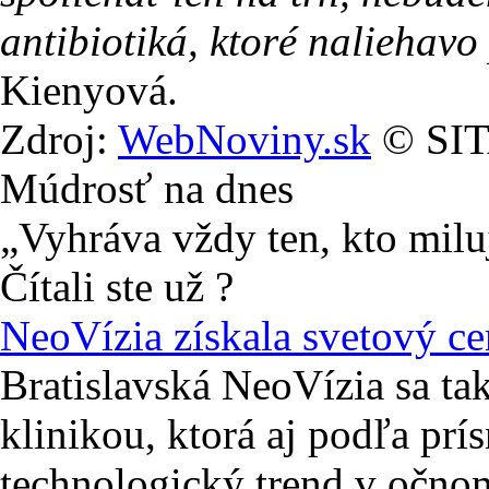
antibiotiká, ktoré naliehavo
Kienyová.
Zdroj:
WebNoviny.sk
© SITA
Múdrosť na dnes
„Vyhráva vždy ten, kto miluje
Čítali ste už ?
NeoVízia získala svetový ce
Bratislavská NeoVízia sa ta
klinikou, ktorá aj podľa prí
technologický trend v očnom