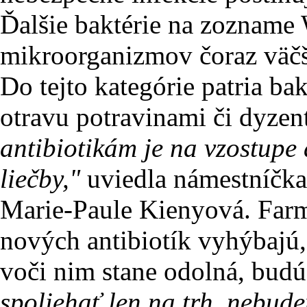
Ďalšie baktérie na zozname
mikroorganizmov čoraz väčš
Do tejto kategórie patria b
otravu potravinami či dyzen
antibiotikám je na vzostupe
liečby,"
uviedla námestníčka
Marie-Paule Kienyová. Farm
nových antibiotík vyhýbajú, 
voči nim stane odolná, bud
spoliehať len na trh, nebude