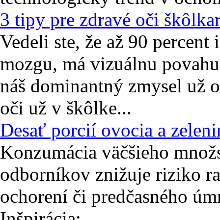
3 tipy pre zdravé oči škôlka
Vedeli ste, že až 90 percent 
mozgu, má vizuálnu povahu?
náš dominantný zmysel už od
oči už v škôlke...
Desať porcií ovocia a zelen
Konzumácia väčšieho množst
odborníkov znižuje riziko r
ochorení či predčasného úmr
Inšpirácia: