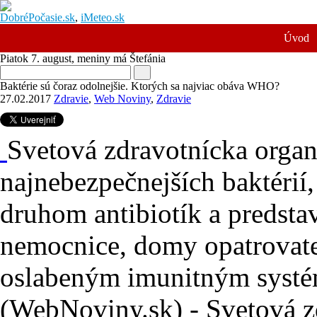
DobréPočasie.sk
,
iMeteo.sk
Úvod
Piatok 7. august
, meniny má
Štefánia
Baktérie sú čoraz odolnejšie. Ktorých sa najviac obáva WHO?
27.02.2017
Zdravie
,
Web Noviny
,
Zdravie
Svetová zdravotnícka organ
najnebezpečnejších baktérií
druhom antibiotík a predsta
nemocnice, domy opatrovate
oslabeným imunitným syst
(WebNoviny.sk) - Svetová 