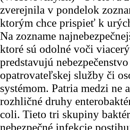
zverejnila v pondelok zozna
ktorým chce prispieť k urýc
Na zozname najnebezpečnejší
ktoré sú odolné voči viacer
predstavujú nebezpečenstvo
opatrovateľskej služby či 
systémom. Patria medzi ne 
rozhličné druhy enterobaktér
coli. Tieto tri skupiny bakt
nebezpečné infekcie postihu