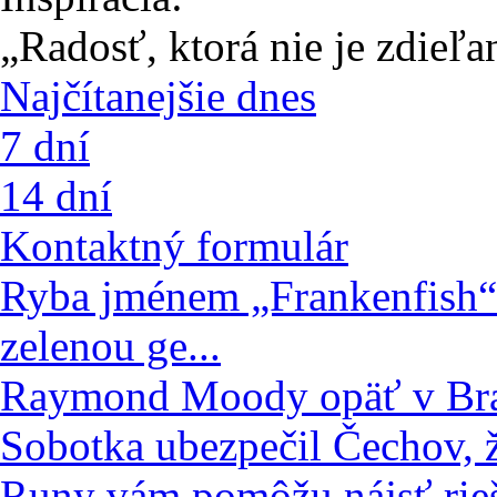
„Radosť, ktorá nie je zdieľa
Najčítanejšie dnes
7 dní
14 dní
Kontaktný formulár
Ryba jménem „Frankenfish“!
zelenou ge...
Raymond Moody opäť v Bra
Sobotka ubezpečil Čechov, že
Runy vám pomôžu nájsť rie