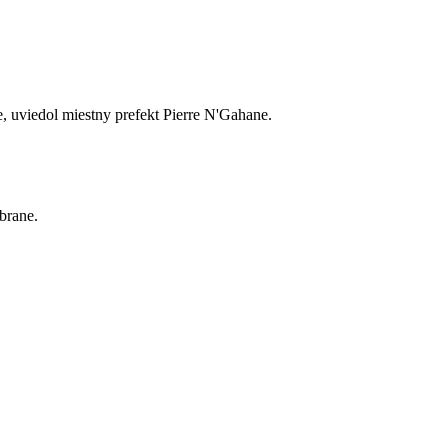
e, uviedol miestny prefekt Pierre N'Gahane.
brane.