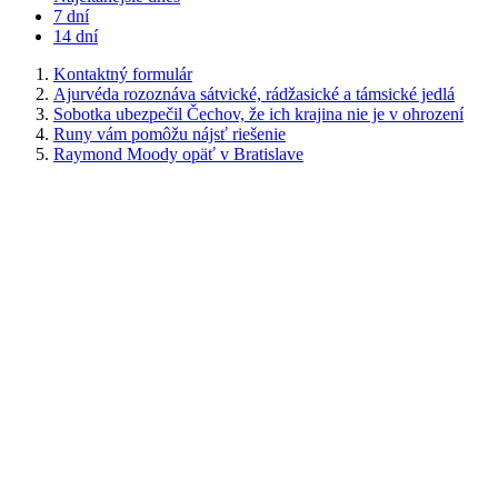
7 dní
14 dní
Kontaktný formulár
Ajurvéda rozoznáva sátvické, rádžasické a támsické jedlá
Sobotka ubezpečil Čechov, že ich krajina nie je v ohrození
Runy vám pomôžu nájsť riešenie
Raymond Moody opäť v Bratislave