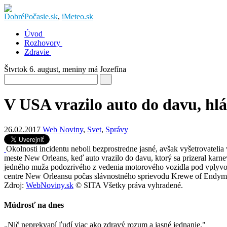
DobréPočasie.sk
,
iMeteo.sk
Úvod
Rozhovory
Zdravie
Štvrtok 6. august
, meniny má
Jozefína
V USA vrazilo auto do davu, hl
26.02.2017
Web Noviny
,
Svet
,
Správy
Okolnosti incidentu neboli bezprostredne jasné, avšak vyšetrovate
meste New Orleans, keď auto vrazilo do davu, ktorý sa prizeral karnev
jedného muža podozrivého z vedenia motorového vozidla pod vplyvom 
centre New Orleansu počas slávnostného sprievodu Krewe of Endymi
Zdroj:
WebNoviny.sk
© SITA Všetky práva vyhradené.
Múdrosť na dnes
„Nič neprekvapí ľudí viac ako zdravý rozum a jasné jednanie."