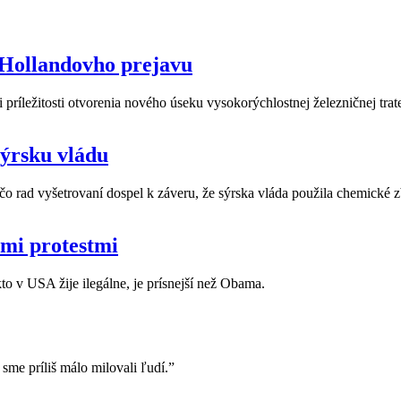
 Hollandovho prejavu
príležitosti otvorenia nového úseku vysokorýchlostnej železničnej trat
sýrsku vládu
čo rad vyšetrovaní dospel k záveru, že sýrska vláda použila chemické z
ými protestmi
to v USA žije ilegálne, je prísnejší než Obama.
 sme príliš málo milovali ľudí.”