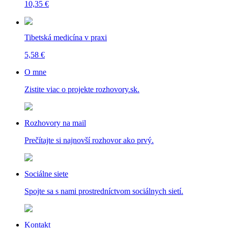
10,35 €
Tibetská medicína v praxi
5,58 €
O mne
Zistite viac o projekte rozhovory.sk.
Rozhovory na mail
Prečítajte si najnovší rozhovor ako prvý.
Sociálne siete
Spojte sa s nami prostredníctvom sociálnych sietí.
Kontakt