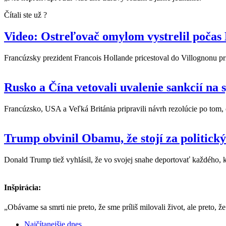
Čítali ste už ?
Video: Ostreľovač omylom vystrelil počas
Francúzsky prezident Francois Hollande pricestoval do Villognonu pri 
Rusko a Čína vetovali uvalenie sankcií na 
Francúzsko, USA a Veľká Británia pripravili návrh rezolúcie po tom, 
Trump obvinil Obamu, že stojí za politick
Donald Trump tiež vyhlásil, že vo svojej snahe deportovať každého, k
Inšpirácia:
„Obávame sa smrti nie preto, že sme príliš milovali život, ale preto, že
Najčítanejšie dnes