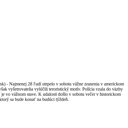
sk) - Najmenej 28 ľudí utrpelo v sobotu vážne zranenia v americkom
k vyšetrovatelia vylúčili teroristický motív. Polícia vzala do väzby
e vo vážnom stave. K udalosti došlo v sobotu večer v historickom
torý sa bude konať na budúci týždeň.