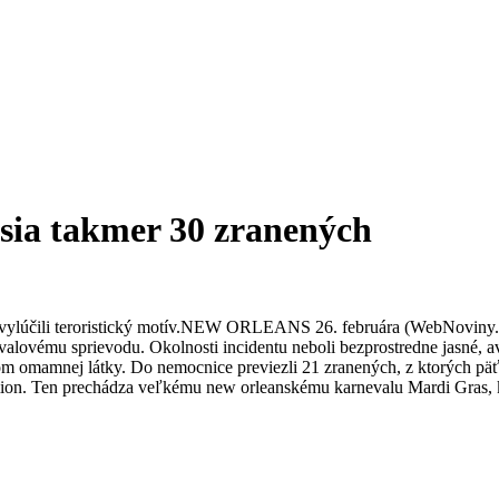
ásia takmer 30 zranených
lia vylúčili teroristický motív.NEW ORLEANS 26. februára (WebNoviny.
alovému sprievodu. Okolnosti incidentu neboli bezprostredne jasné, avša
omamnej látky. Do nemocnice previezli 21 zranených, z ktorých päť j
on. Ten prechádza veľkému new orleanskému karnevalu Mardi Gras, k