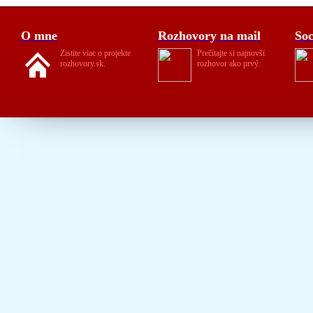
O mne
Rozhovory na mail
Soc
Zistite viac o projekte
Prečítajte si najnovší
rozhovory.sk.
rozhovor ako prvý.