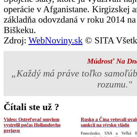
operácie v Afganistane. Kirgizskej 
základňa odovzdaná v roku 2014 na 
Biškeku.
Zdroj:
WebNoviny.sk
© SITA Všetky
Múdrosť Na Dn
„Každý má práve toľko samoľúb
rozumu."
Čítali ste už ?
Video: Ostreľovač omylom
Rusko a Čína vetovali uval
vystrelil počas Hollandovho
sankcií na sýrsku vládu
prejavu
Francúzsko, USA a Veľká Br