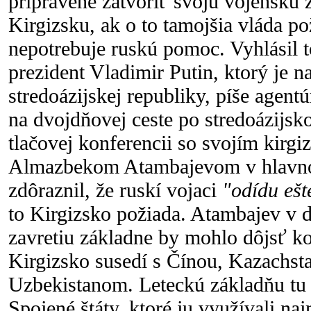
pripravené zatvoriť svoju vojenskú
Kirgizsku, ak o to tamojšia vláda po
nepotrebuje ruskú pomoc. Vyhlásil t
prezident Vladimir Putin, ktorý je na
stredoázijskej republiky, píše agent
na dvojdňovej ceste po stredoázijsk
tlačovej konferencii so svojím kir
Almazbekom Atambajevom v hlavn
zdôraznil, že ruskí vojaci
"odídu ešte
to Kirgizsko požiada. Atambajev v d
zavretiu základne by mohlo dôjsť k
Kirgizsko susedí s Čínou, Kazachst
Uzbekistanom. Leteckú základňu tu 
Spojené štáty, ktoré ju využívali na