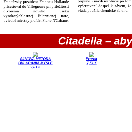
pripravili návrh rezolúcie po tom
Francúzsky prezident Francois Hollande
vyšetrovaní dospel k záveru, že
pricestoval do Villognonu pri príležitosti
vláda použila chemické zbrane.
otvorenia nového úseku
vysokorýchlostnej železničnej trate,
uviedol miestny prefekt Pierre N'Gahane.
Citadella – aby
SILVOVA METÓDA
Prorok
OVLÁDANIA MYSLE
7,51 €
9,81 €