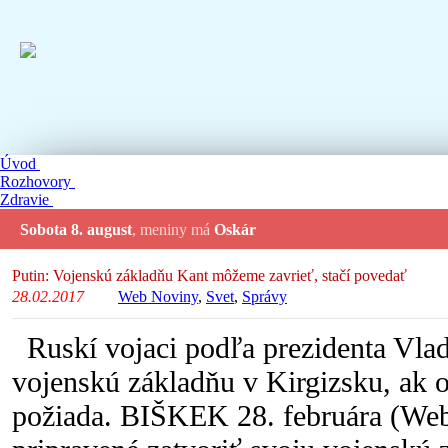
Úvod
Rozhovory
Zdravie
Sobota 8. august
, meniny má
Oskár
Putin: Vojenskú základňu Kant môžeme zavrieť, stačí povedať
28.02.2017
Web Noviny
,
Svet
,
Správy
Ruskí vojaci podľa prezidenta Vlad
vojenskú základňu v Kirgizsku, ak o
požiada. BIŠKEK 28. februára (Web