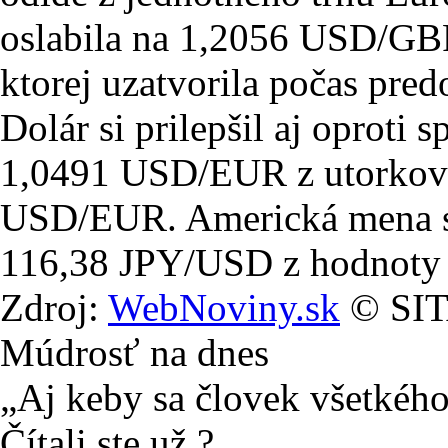
oslabila na 1,2056 USD/GB
ktorej uzatvorila počas pre
Dolár si prilepšil aj oproti 
1,0491 USD/EUR z utorkove
USD/EUR. Americká mena st
116,38 JPY/USD z hodnoty
Zdroj:
WebNoviny.sk
© SITA
Múdrosť na dnes
„Aj keby sa človek všetkého 
Čítali ste už ?