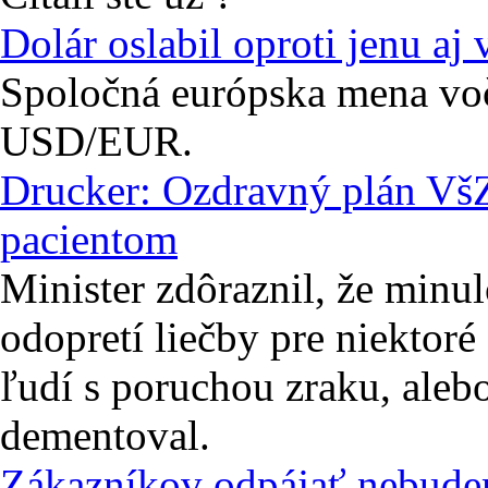
Dolár oslabil oproti jenu aj 
Spoločná európska mena voč
USD/EUR.
Drucker: Ozdravný plán VšZ
pacientom
Minister zdôraznil, že min
odopretí liečby pre niektoré
ľudí s poruchou zraku, alebo
dementoval.
Zákazníkov odpájať nebudem