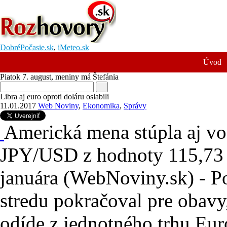
DobréPočasie.sk
,
iMeteo.sk
Úvod
Piatok 7. august
, meniny má
Štefánia
Libra aj euro oproti doláru oslabili
11.01.2017
Web Noviny
,
Ekonomika
,
Správy
Americká mena stúpla aj vo
JPY/USD z hodnoty 115,7
januára (WebNoviny.sk) - Pok
stredu pokračoval pre obavy
odíde z jednotného trhu Euró