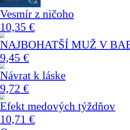
Vesmír z ničoho
10,35 €
NAJBOHATŠÍ MUŽ V B
9,45 €
Návrat k láske
9,72 €
Efekt medových týždňov
10,71 €