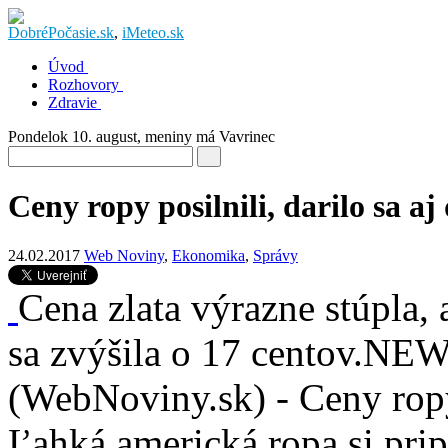
DobréPočasie.sk
,
iMeteo.sk
Úvod
Rozhovory
Zdravie
Pondelok 10. august
, meniny má
Vavrinec
Ceny ropy posilnili, darilo sa 
24.02.2017
Web Noviny
,
Ekonomika
,
Správy
Cena zlata výrazne stúpla,
sa zvýšila o 17 centov.NE
(WebNoviny.sk) - Ceny ropy 
Ľahká americká ropa si pripí