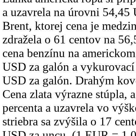
a uzavrela na úrovni 54,45
Brent, ktorej cena je medz
zdražela o 61 centov na 56
cena benzínu na americkom t
USD za galón a vykurovací o
USD za galón. Drahým kovom
Cena zlata výrazne stúpla, 
percenta a uzavrela vo výš
striebra sa zvýšila o 17 ce
USD za uncu. (1 EUR = 1,