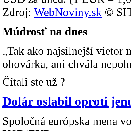
Zdroj:
WebNoviny.sk
© SIT
Múdrosť na dnes
„Tak ako najsilnejší vietor
ohovárka, ani chvála nepo
Čítali ste už ?
Dolár oslabil oproti jen
Spoločná európska mena voč