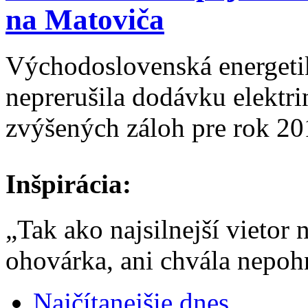
na Matoviča
Východoslovenská energeti
neprerušila dodávku elektr
zvýšených záloh pre rok 20
Inšpirácia:
„Tak ako najsilnejší vietor
ohovárka, ani chvála nepo
Najčítanejšie dnes