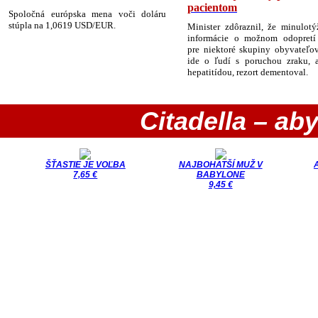
pacientom
Spoločná európska mena voči doláru
stúpla na 1,0619 USD/EUR.
Minister zdôraznil, že minulot
informácie o možnom odopretí 
pre niektoré skupiny obyvateľov
ide o ľudí s poruchou zraku, 
hepatitídou, rezort dementoval.
Citadella – aby
ŠŤASTIE JE VOĽBA
NAJBOHATŠÍ MUŽ V
7,65 €
BABYLONE
9,45 €