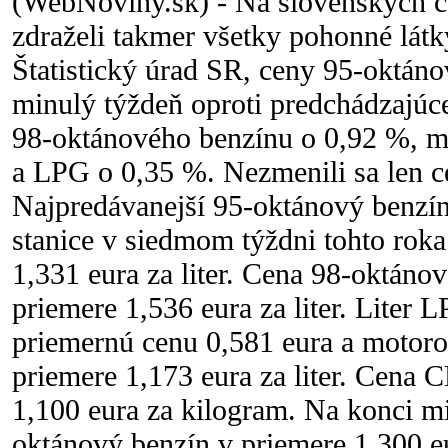
(WebNoviny.sk) - Na slovenských če
zdraželi takmer všetky pohonné lát
Štatistický úrad SR, ceny 95-oktáno
minulý týždeň oproti predchádzajú
98-oktánového benzínu o 0,92 %, m
a LPG o 0,35 %. Nezmenili sa len
Najpredávanejší 95-oktánový benzín
stanice v siedmom týždni tohto roka
1,331 eura za liter. Cena 98-oktáno
priemere 1,536 eura za liter. Liter 
priemernú cenu 0,581 eura a motorov
priemere 1,173 eura za liter. Cena 
1,100 eura za kilogram. Na konci mi
oktánový benzín v priemere 1,300 eu