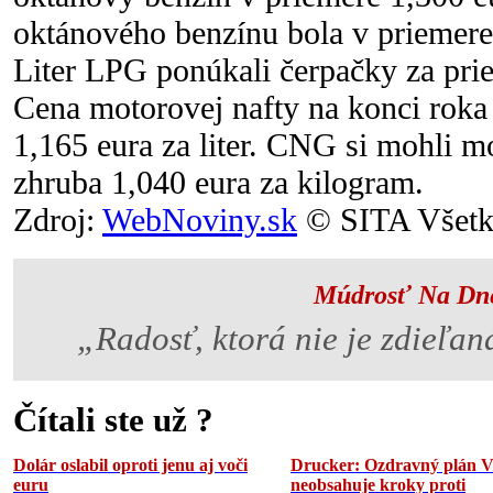
oktánového benzínu bola v priemere 1
Liter LPG ponúkali čerpačky za pri
Cena motorovej nafty na konci roka
1,165 eura za liter. CNG si mohli mo
zhruba 1,040 eura za kilogram.
Zdroj:
WebNoviny.sk
© SITA Všetky
Múdrosť Na Dn
„Radosť, ktorá nie je zdieľan
Čítali ste už ?
Dolár oslabil oproti jenu aj voči
Drucker: Ozdravný plán 
euru
neobsahuje kroky proti