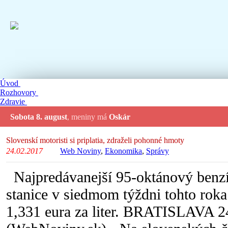
Úvod
Rozhovory
Zdravie
Sobota 8. august
, meniny má
Oskár
Slovenskí motoristi si priplatia, zdraželi pohonné hmoty
24.02.2017
Web Noviny
,
Ekonomika
,
Správy
Najpredávanejší 95-oktánový benzí
stanice v siedmom týždni tohto roka
1,331 eura za liter. BRATISLAVA 24