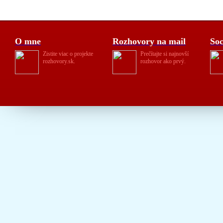
O mne
Rozhovory na mail
Soc
Zistite viac o projekte
Prečítajte si najnovší
rozhovory.sk.
rozhovor ako prvý.