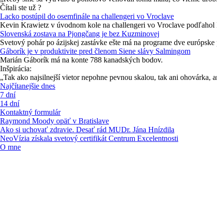
Čítali ste už ?
Lacko postúpil do osemfinále na challengeri vo Vroclave
Kevin Krawietz v úvodnom kole na challengeri vo Vroclave podľahol
Slovenská zostava na Pjongčang je bez Kuzminovej
Svetový pohár po ázijskej zastávke ešte má na programe dve európske 
Gáborík je v produktivite pred členom Siene slávy Salmingom
Marián Gáborík má na konte 788 kanadských bodov.
Inšpirácia:
„Tak ako najsilnejší vietor nepohne pevnou skalou, tak ani ohovárka
Najčítanejšie dnes
7 dní
14 dní
Kontaktný formulár
Raymond Moody opäť v Bratislave
Ako si uchovať zdravie. Desať rád MUDr. Jána Hnízdila
NeoVízia získala svetový certifikát Centrum Excelentnosti
O mne