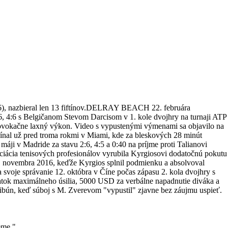
:6), nazbieral len 13 fiftínov.DELRAY BEACH 22. februára
1:6, 4:6 s Belgičanom Stevom Darcisom v 1. kole dvojhry na turnaji ATP
ovokačne laxný výkon. Video s vypustenými výmenami sa objavilo na
čínal už pred troma rokmi v Miami, kde za bleskových 28 minút
máji v Madride za stavu 2:6, 4:5 a 0:40 na príjme proti Talianovi
ciácia tenisových profesionálov vyrubila Kyrgiosovi dodatočnú pokutu
7. novembra 2016, keďže Kyrgios splnil podmienku a absolvoval
voje správanie 12. októbra v Číne počas zápasu 2. kola dvojhry s
ok maximálneho úsilia, 5000 USD za verbálne napadnutie diváka a
tribún, keď súboj s M. Zverevom "vypustil" zjavne bez záujmu uspieť.
eme."