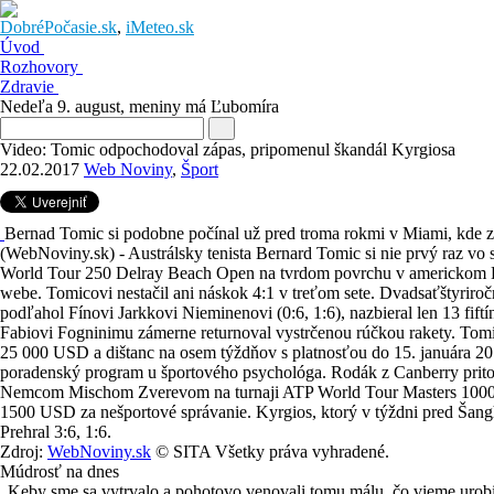
DobréPočasie.sk
,
iMeteo.sk
Úvod
Rozhovory
Zdravie
Nedeľa 9. august
, meniny má
Ľubomíra
Video: Tomic odpochodoval zápas, pripomenul škandál Kyrgiosa
22.02.2017
Web Noviny
,
Šport
Bernad Tomic si podobne počínal už pred troma rokmi v Miami, kde 
(WebNoviny.sk) - Austrálsky tenista Bernard Tomic si nie prvý raz vo s
World Tour 250 Delray Beach Open na tvrdom povrchu v americkom De
webe. Tomicovi nestačil ani náskok 4:1 v treťom sete. Dvadsaťštyriro
podľahol Fínovi Jarkkovi Nieminenovi (0:6, 1:6), nazbieral len 13 fift
Fabiovi Fogninimu zámerne returnoval vystrčenou rúčkou rakety. Tomi
25 000 USD a dištanc na osem týždňov s platnosťou do 15. januára 20
poradenský program u športového psychológa. Rodák z Canberry pritom
Nemcom Mischom Zverevom na turnaji ATP World Tour Masters 1000 R
1500 USD za nešportové správanie. Kyrgios, ktorý v týždni pred Šangha
Prehral 3:6, 1:6.
Zdroj:
WebNoviny.sk
© SITA Všetky práva vyhradené.
Múdrosť na dnes
„Keby sme sa vytrvalo a pohotovo venovali tomu málu, čo vieme urobiť