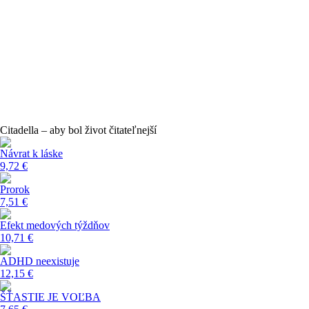
Citadella – aby bol život čitateľnejší
Návrat k láske
9,72 €
Prorok
7,51 €
Efekt medových týždňov
10,71 €
ADHD neexistuje
12,15 €
ŠŤASTIE JE VOĽBA