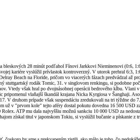
za bleskových 28 minút podľahol Fínovi Jarkkovi Nieminenovi (0:6, 1
vojej kariére vyslúžil prívlastok kontroverzný. V utorok prehral 6:3, 
lray Beach na Floride, pričom vo viacerých fázach predvádzal až pr
čný stuttgartský rodák Tomic, 31. v singlovom renkingu, si podobne po
ínov. Vtedy však hral po dvojnásobnej operácii bedrového kĺbu. Vlani v 
c pripomenul vlaňajší škandál krajana Nicka Kyrgiosa v Šanghaji. Aso
17. V druhom prípade však suspendáciu zredukovali na tri týždne do 
 už v "prvom kole" tejto aféry dostal pokutu dovedna 16 500 USD za s
olex. ATP mu dala najvyššiu možnú sankciu 10 000 USD za nedostat
jom získal titul v japonskom Tokiu, si vyslúžil bučanie a pískanie z 
, čoskoro by sme s prekvapením zistili, ako málo je toho, čo nedokáž