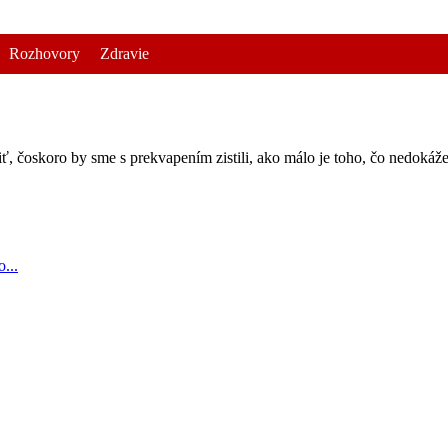
Rozhovory
Zdravie
, čoskoro by sme s prekvapením zistili, ako málo je toho, čo nedokáž
...