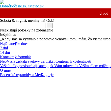
DobréPočasie.sk
,
iMeteo.sk
Úvod
Sobota 8. august
, meniny má
Oskár
Neexistujú položky na zobrazenie
Inšpirácia:
„Keby sme sa vytrvalo a pohotovo venovali tomu málu, čo vieme urobiť
Najčítanejšie dnes
7 dní
14 dní
Kontaktný formulár
NeoVízia získala svetový certifikát Centrum Excelentnosti
Vaše buňky poslouchají, aneb, jak Vám mluvení s Vaším tělem může po
O mne
Bosenské pyramidy a Medžugorje