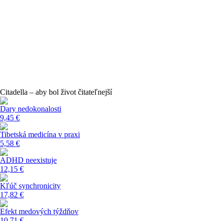
Citadella – aby bol život čitateľnejší
Dary nedokonalosti
9,45 €
Tibetská medicína v praxi
5,58 €
ADHD neexistuje
12,15 €
Kľúč synchronicity
17,82 €
Efekt medových týždňov
10,71 €