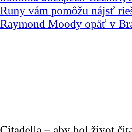
Runy vám pomôžu nájsť rie
Raymond Moody opäť v Bra
Citadella – aby bol život čit