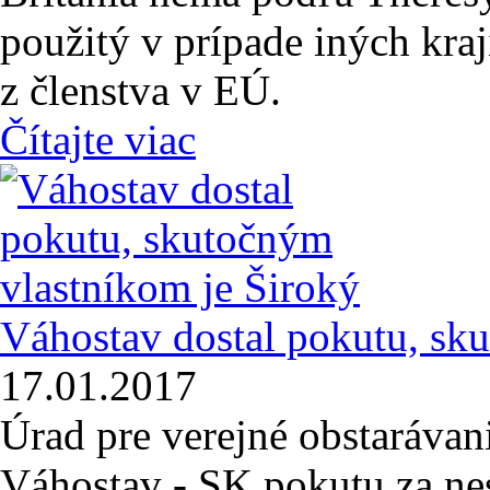
použitý v prípade iných kra
z členstva v EÚ.
Čítajte viac
Váhostav dostal pokutu, sk
17.01.2017
Úrad pre verejné obstarávani
Váhostav - SK pokutu za nes