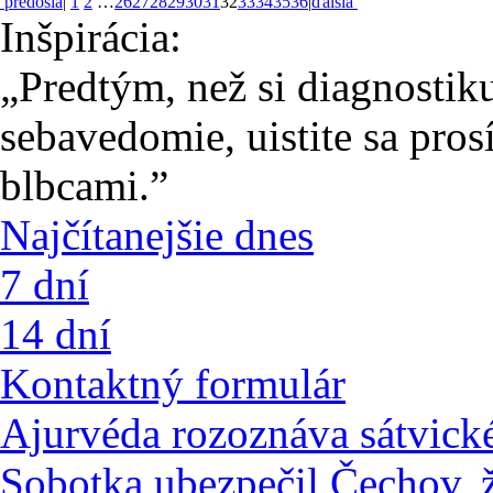
predošlá
|
1
2
…
26
27
28
29
30
31
32
33
34
35
36
|
ďalšia
Inšpirácia:
„Predtým, než si diagnostiku
sebavedomie, uistite sa pros
blbcami.”
Najčítanejšie dnes
7 dní
14 dní
Kontaktný formulár
Ajurvéda rozoznáva sátvické
Sobotka ubezpečil Čechov, že