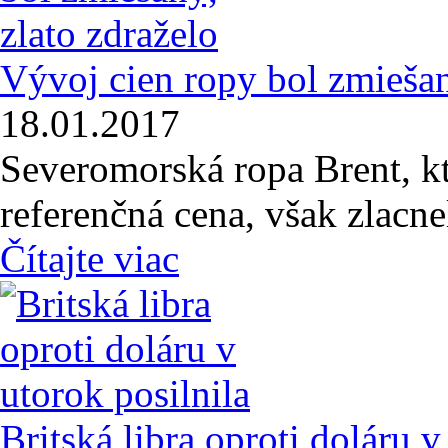
Vývoj cien ropy bol zmiešan
18.01.2017
Severomorská ropa Brent, kt
referenčná cena, však zlacne
Čítajte viac
Britská libra oproti doláru v