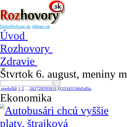
DobréPočasie.sk
,
iMeteo.sk
Úvod
Rozhovory
Zdravie
Štvrtok 6. august
, meniny 
predošlá
|
1
2
…
26
27
28
29
30
31
32
33
34
35
36
|
ďalšia
Ekonomika