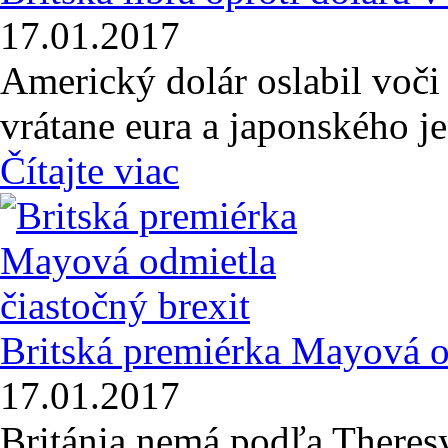
17.01.2017
Americký dolár oslabil voč
vrátane eura a japonského j
Čítajte viac
Britská premiérka Mayová od
17.01.2017
Británia nemá podľa Theres