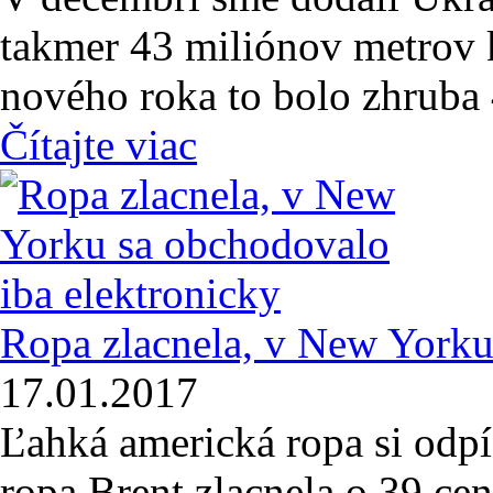
takmer 43 miliónov metrov 
nového roka to bolo zhruba
Čítajte viac
Ropa zlacnela, v New Yorku
17.01.2017
Ľahká americká ropa si odpí
ropa Brent zlacnela o 39 cen