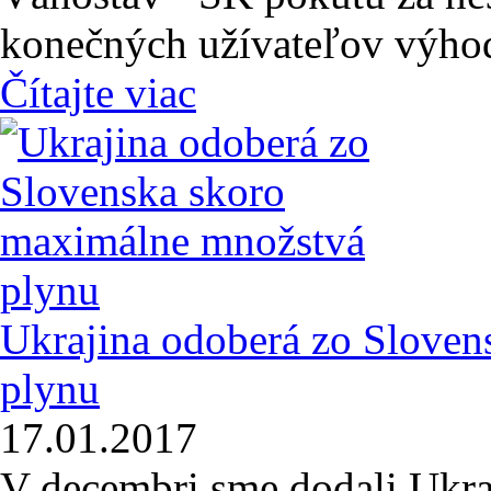
konečných užívateľov výhod,
Čítajte viac
Ukrajina odoberá zo Slove
plynu
17.01.2017
V decembri sme dodali Ukra