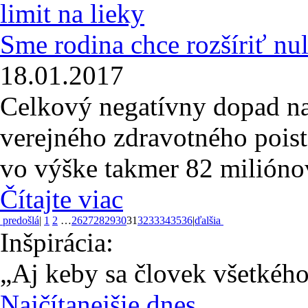
Sme rodina chce rozšíriť nul
18.01.2017
Celkový negatívny dopad na
verejného zdravotného poist
vo výške takmer 82 milióno
Čítajte viac
predošlá
|
1
2
…
26
27
28
29
30
31
32
33
34
35
36
|
ďalšia
Inšpirácia:
„Aj keby sa človek všetkého 
Najčítanejšie dnes