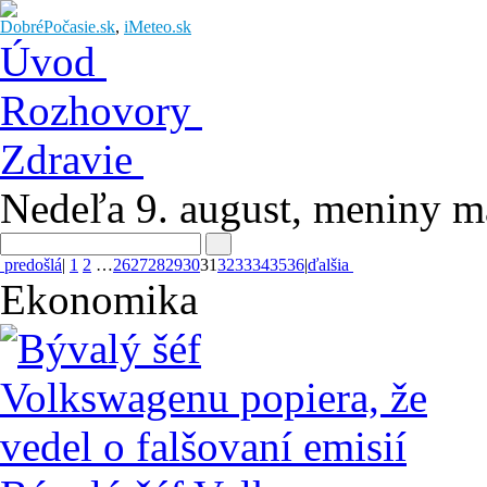
DobréPočasie.sk
,
iMeteo.sk
Úvod
Rozhovory
Zdravie
Nedeľa 9. august
, meniny 
predošlá
|
1
2
…
26
27
28
29
30
31
32
33
34
35
36
|
ďalšia
Ekonomika