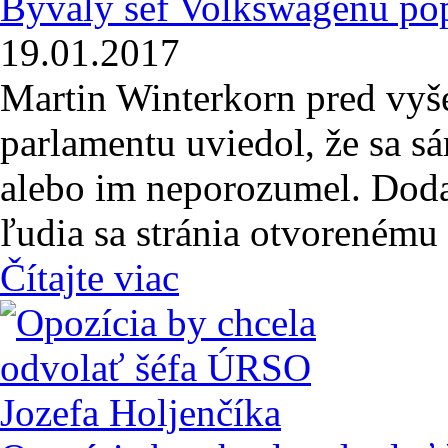
Bývalý šéf Volkswagenu popi
19.01.2017
Martin Winterkorn pred vy
parlamentu uviedol, že sa sá
alebo im neporozumel. Doda
ľudia sa stránia otvorenému 
Čítajte viac