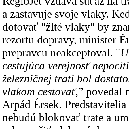
RegioJet vzdáva súťaž na tr
a zastavuje svoje vlaky. K
dotovať "žlté vlaky" by zna
rezortu dopravy, minister 
prepravcu neakceptoval. "
U
cestujúca verejnosť nepocít
železničnej trati bol dostat
vlakom cestovať
,” povedal 
Arpád Érsek. Predstavitelia 
nebudú blokovať trate a um