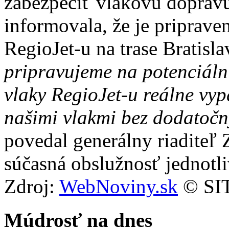
zabezpečiť vlakovú dopravu 
informovala, že je priprave
RegioJet-u na trase Bratisl
pripravujeme na potenciáln
vlaky RegioJet-u reálne vy
našimi vlakmi bez dodatočn
povedal generálny riaditeľ
súčasná obslužnosť jednotli
Zdroj:
WebNoviny.sk
© SIT
Múdrosť na dnes