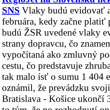
SNS
Vlaky budú evidovať a
februára, kedy začne platiť
budú ŽSR uvedené vlaky ev
strany dopravcu, čo znamená
vypočítaná ako zmluvný po
cestu, čo predstavuje zhrub
tak malo ísť o sumu 1 404 eu
oznámil, že prevádzku svoj
Bratislava - Košice ukončí 
to tým, že po rozhodnutí op