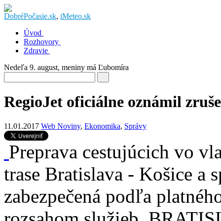
DobréPočasie.sk
,
iMeteo.sk
Úvod
Rozhovory
Zdravie
Nedeľa 9. august
, meniny má
Ľubomíra
RegioJet oficiálne oznámil zruš
11.01.2017
Web Noviny
,
Ekonomika
,
Správy
Preprava cestujúcich vo vl
trase Bratislava - Košice a 
zabezpečená podľa platného
rozsahom služieb. BRATIS