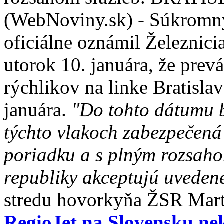
(WebNoviny.sk) - Súkromný 
oficiálne oznámil Železnic
utorok 10. januára, že prev
rýchlikov na linke Bratisla
januára.
"Do tohto dátumu b
týchto vlakoch zabezpečená
poriadku a s plným rozsahom
republiky akceptujú uveden
stredu hovorkyňa ŽSR Mart
RegioJet na Slovensku nek