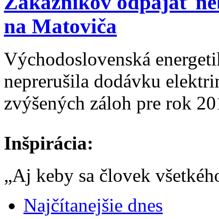
Zákazníkov odpájať neb
na Matoviča
Východoslovenská energeti
neprerušila dodávku elektr
zvýšených záloh pre rok 20
Inšpirácia:
„Aj keby sa človek všetkého 
Najčítanejšie dnes