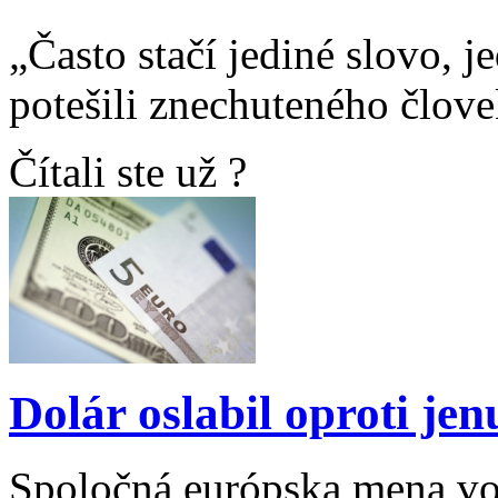
„Často stačí jediné slovo, 
potešili znechuteného člove
Čítali ste už ?
Dolár oslabil oproti jen
Spoločná európska mena voč