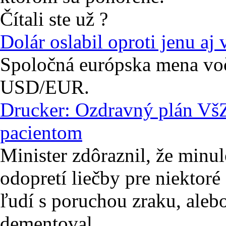
Čítali ste už ?
Dolár oslabil oproti jenu aj 
Spoločná európska mena voč
USD/EUR.
Drucker: Ozdravný plán VšZ
pacientom
Minister zdôraznil, že min
odopretí liečby pre niektoré
ľudí s poruchou zraku, alebo
dementoval.