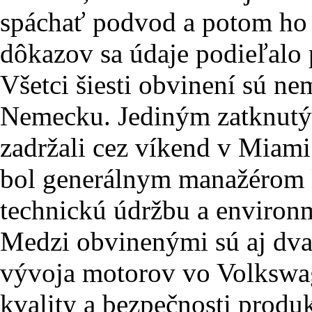
spáchať podvod a potom ho 
dôkazov sa údaje podieľalo
Všetci šiesti obvinení sú ne
Nemecku. Jediným zatknutým
zadržali cez víkend v Miam
bol generálnym manažérom 
technickú údržbu a environ
Medzi obvinenými sú aj dvaj
vývoja motorov vo Volkswa
kvality a bezpečnosti produ