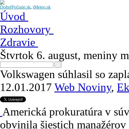
DobréPočasie.sk
,
iMeteo.sk
Úvod
Rozhovory
Zdravie
Štvrtok 6. august
, meniny 
Volkswagen súhlasil so zap
12.01.2017
Web Noviny
,
Ek
Americká prokuratúra v súv
obvinila šiestich manažéro