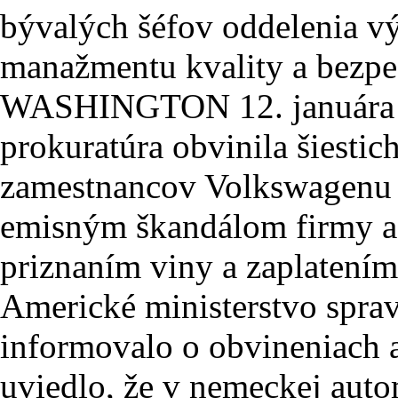
bývalých šéfov oddelenia v
manažmentu kvality a bezpe
WASHINGTON 12. januára (
prokuratúra obvinila šiesti
zamestnancov Volkswagenu z
emisným škandálom firmy a 
priznaním viny a zaplatení
Americké ministerstvo spravo
informovalo o obvineniach a
uviedlo, že v nemeckej auto