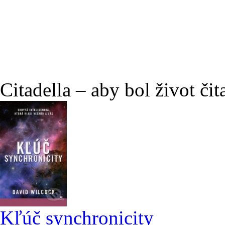
Citadella – aby bol život čit
Kľúč synchronicity