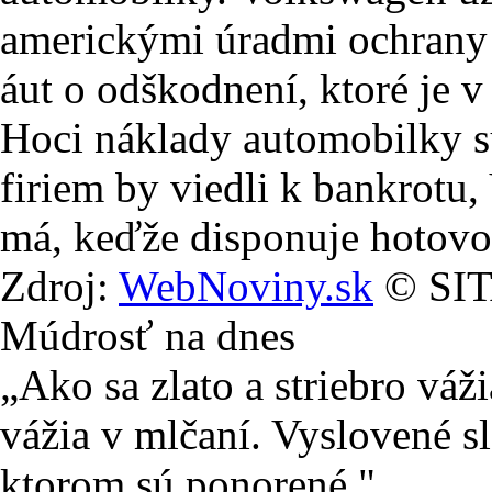
americkými úradmi ochrany 
áut o odškodnení, ktoré je 
Hoci náklady automobilky s
firiem by viedli k bankrotu
má, keďže disponuje hotov
Zdroj:
WebNoviny.sk
© SITA
Múdrosť na dnes
„Ako sa zlato a striebro váži
vážia v mlčaní. Vyslovené sl
ktorom sú ponorené."