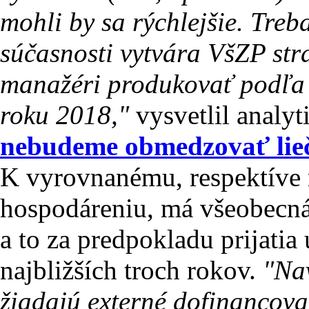
mohli by sa rýchlejšie. Treba 
súčasnosti vytvára VšZP stra
manažéri produkovať podľa 
roku 2018,"
vysvetlil analyt
nebudeme obmedzovať lieč
K vyrovnanému, respektíve
hospodáreniu, má všeobecná 
a to za predpokladu prijatia
najbližších troch rokov.
"Nav
žiadajú externé dofinancov