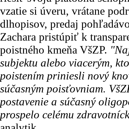
vzatie si úveru, vrátane pod
dlhopisov, predaj pohľadávo
Zachara pristúpiť k transpa
poistného kmeňa VšZP.
"Na
subjektu alebo viacerým, kt
poistením priniesli nový kn
súčasným poisťovniam. VšZP
postavenie a súčasný oligopo
prospelo celému zdravotníck
analytik.