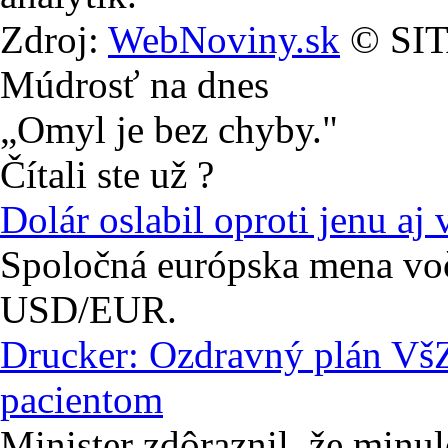
Zdroj:
WebNoviny.sk
© SITA
Múdrosť na dnes
„Omyl je bez chyby."
Čítali ste už ?
Dolár oslabil oproti jenu aj 
Spoločná európska mena voč
USD/EUR.
Drucker: Ozdravný plán VšZ
pacientom
Minister zdôraznil, že min