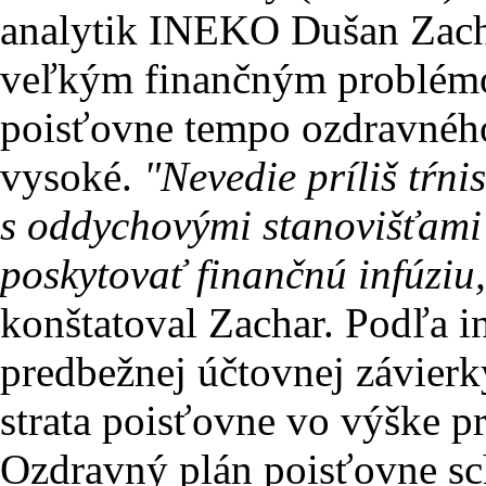
analytik INEKO Dušan Zachar
veľkým finančným problémo
poisťovne tempo ozdravného 
vysoké.
"Nevedie príliš tŕnis
s oddychovými stanovišťami 
poskytovať finančnú infúziu
konštatoval Zachar. Podľa i
predbežnej účtovnej závier
strata poisťovne vo výške pr
Ozdravný plán poisťovne s