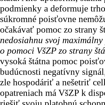
podmienky a deformuje trho
súkromné poisťovne nemôžu
očakávať pomoc zo strany št
nedosiahnu svoj maximálny 
o pomoci VšZP zo strany štá
vysoká štátna pomoc poisťov
budúcnosti negatívny signál,
zle hospodáriť a nešetriť ce
opatreniach má VšZP k dispo
riešiť svoju platobnú schop