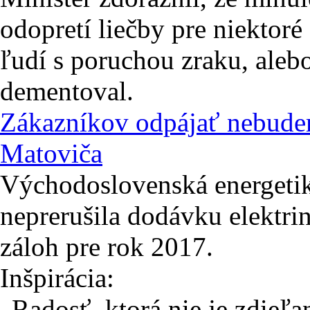
odopretí liečby pre niektoré
ľudí s poruchou zraku, alebo
dementoval.
Zákazníkov odpájať nebudem
Matoviča
Východoslovenská energetik
neprerušila dodávku elektri
záloh pre rok 2017.
Inšpirácia:
„Radosť, ktorá nie je zdieľa