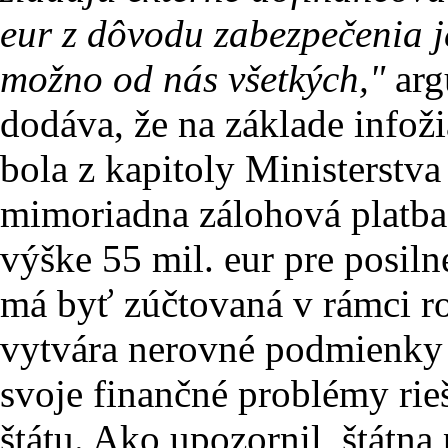
eur z dôvodu zabezpečenia je
možno od nás všetkých,"
arg
dodáva, že na základe infožia
bola z kapitoly Ministerstv
mimoriadna zálohová platba 
výške 55 mil. eur pre posiln
má byť zúčtovaná v rámci r
vytvára nerovné podmienky
svoje finančné problémy rie
štátu. Ako upozornil, štátn