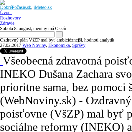
DobréPočasie.sk
,
iMeteo.sk
Úvod
Rozhovory
Zdravie
Sobota 8. august
, meniny má
Oskár
Ozdravný plán VšZP mal byť ambicióznejší, hodnotí analytik
27.02.2017
Web Noviny
,
Ekonomika
,
Správy
Všeobecná zdravotná poisť
INEKO Dušana Zachara svoje
prioritne sama, bez pomoci
(WebNoviny.sk) - Ozdravný 
poisťovne (VšZP) mal byť p
sociálne reformy (INEKO) a