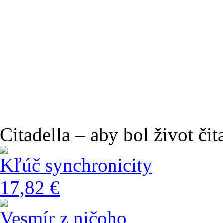
Citadella – aby bol život čit
Kľúč synchronicity
17,82 €
Vesmír z ničoho