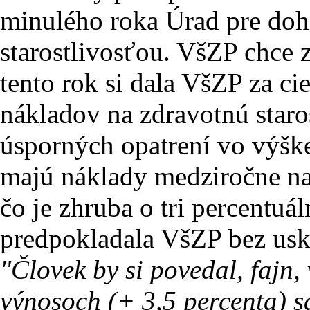
minulého roka Úrad pre doh
starostlivosťou. VšZP chce 
tento rok si dala VšZP za ci
nákladov na zdravotnú staro
úsporných opatrení vo výšk
majú náklady medziročne nar
čo je zhruba o tri percentuá
predpokladala VšZP bez usk
"Človek by si povedal, fajn, 
výnosoch (+ 3,5 percenta) s